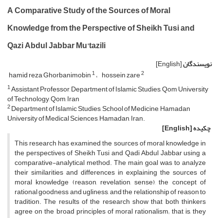
A Comparative Study of the Sources of Moral
Knowledge from the Perspective of Sheikh Tusi and
Qazi Abdul Jabbar Mu'tazili
نویسندگان
[English]
1
2
hamid reza Ghorbanimobin
hossein zare
1
Assistant Professor, Department of Islamic Studies, Qom University
of Technology, Qom, Iran
2
Department of Islamic Studies, School of Medicine, Hamadan
University of Medical Sciences, Hamadan, Iran.
چکیده
[English]
This research has examined the sources of moral knowledge in
the perspectives of Sheikh Tusi and Qadi Abdul Jabbar using a
comparative-analytical method. The main goal was to analyze
their similarities and differences in explaining the sources of
moral knowledge (reason, revelation, sense), the concept of
rational goodness and ugliness, and the relationship of reason to
tradition. The results of the research show that both thinkers
agree on the broad principles of moral rationalism; that is, they