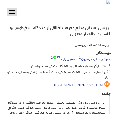
Toggle
vigation
بررسی تطبیقی منابع معرفت‌ اخلاقی از دیدگاه شیخ طوسی و
قاضی عبدالجبار معتزلی
نوع مقاله : مقالات پژوهشی
نویسندگان
2
1
حمید رضا قربانی مبین
حسین زارع
1
استادیارگروه معارف اسلامی، دانشگاه صنعتی قم، قم، ایران
2
گروه معارف اسلامی،دانشکده پزشکی، دانشگاه علوم پزشکی همدان، همدان،
ایران
10.22034/NTT.2026.3389.1174
چکیده
این پژوهش به روش تطبیقی-تحلیلی، منابع معرفت‌ اخلاقی را در دیدگاه
شیخ طوسی و قاضی عبدالجبار ، بررسی کرده است. هدف اصلی، واکاوی
شباهت‌ها و تفاوت‌های آن‌ها در تبیین منابع معرفت اخلاقی (عقل، وحی،