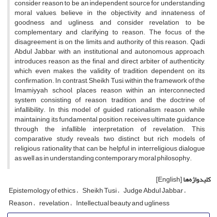
consider reason to be an independent source for understanding
moral values, believe in the objectivity and innateness of
goodness and ugliness, and consider revelation to be
complementary and clarifying to reason. The focus of the
disagreement is on the limits and authority of this reason. Qadi
Abdul Jabbar, with an institutional and autonomous approach,
introduces reason as the final and direct arbiter of authenticity,
which even makes the validity of tradition dependent on its
confirmation. In contrast, Sheikh Tusi, within the framework of the
Imamiyyah school, places reason within an interconnected
system consisting of reason, tradition, and the doctrine of
infallibility. In this model of guided rationalism, reason, while
maintaining its fundamental position, receives ultimate guidance
through the infallible interpretation of revelation. This
comparative study reveals two distinct but rich models of
religious rationality that can be helpful in interreligious dialogue
as well as in understanding contemporary moral philosophy.
کلیدواژه‌ها
[English]
Epistemology of ethics
Sheikh Tusi
Judge Abdul Jabbar
Reason
revelation
Intellectual beauty and ugliness