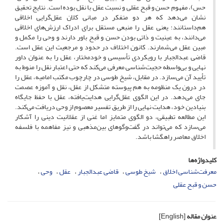
حس)، مفهوم حسن و قبح عقلی و نسبت عقل با نقل بوده است. نتایج تحقیق
نشان می‌دهد که هر دو متفکر در مبانی کلان عقل‌گرایی اخلاقی
هم‌داستانند؛ یعنی عقل را منبعی مستقل برای ادراک ارزش‌های اخلاقی
می‌دانند، به عینیت و ذاتی بودن حسن و قبح باور دارند و وحی را مکمل و
مبین عقل می‌شمارند. کانون اختلاف در حدود و مرجعیت این عقل است.
قاضی عبدالجبار با رویکردی تأسیسی و خودمختار، عقل را به عنوان داور
نهایی و بی‌واسطه حجیت‌شناسی معرفی می‌کند که حتی اعتبار نقل را منوط به
تأیید آن می‌سازد. در مقابل، شیخ طوسی در چارچوب مکتب امامیه، عقل را
در درون یک منظومه به هم پیوسته متشکل از عقل، نقل و آموزه عصمت
جای می‌دهد. در این الگوی عقل‌گرایی هدایت‌یافته، عقل با حفظ جایگاه
بنیادین خود، هدایت نهایی را از طریق تفسیر معصوم از وحی دریافت می‌کند.
این مطالعه تطبیقی، دو الگوی متمایز اما غنی از عقلانیت دینی را آشکار
می‌سازد که می‌تواند در گفت‌وگوهای بین‌مذهبی و نیز مفاهمه با فلسفه
اخلاق معاصر راهگشا باشد.
کلیدواژه‌ها
معرفت‌شناسی اخلاق
شیخ طوسی
قاضی عبدالجبار
عقل
وحی
حسن و قبح عقلی
عنوان مقاله
[English]