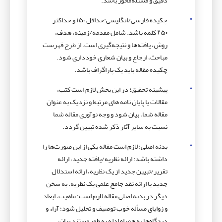
دقیق و مسئله‌محور باشد.
چکیده فارسی/انگلیسی:حداقل ۱۵۰ و حداکثر
۲۵۰ کلمه باشد. شامل مقدمه/زمینه، هدف،
روش، یافته‌ها و نتیجه‌گیری است. از طرح فهرست
مباحث، ارجاع و بیان شعاری خودداری شود.
چکیده مقاله باید یک پاراگراف باشد.
پیشینه تحقیق
:
در این بخش لازم است کتب،
مقالات یا پایان نامه های مرتبط و نزدیک به عنوان
مقاله شما، بیان شود و وجه نوآوری مقاله شما
نسبت به سایر آثار ذکر شده تبیین گردد.
بدنه اصلی: لازم است مقاله یکی از این صورت‌ها را
داشته باشد: ارائه نظریه/یافته جدید، ارائه
تقریر/تبیین جدید از یک نظریه، ارائه استدلال
جدید یا ارائه نقد جامع علمی یک نظریه. به سخن
دیگر در بدنه اصلی مقاله لازم است: ماهیت، ابعاد
و زوایای مسأله خوب توصیف و تحلیل شود؛ آراء و
دیدگاه‌­ها به همراه ادله به طور مستند بیان،