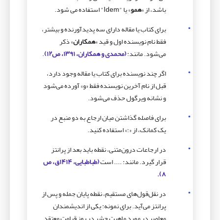
باشد، از «
همو
» یا "Idem" استفاده می‌ شود.
برای کتاب یا مقاله دارای سه پدیدآورنده و بیشتر،
فقط نام نویسنده اول و قید «
همکاران
» ذکر
می‌شود. مانند:
(محمدی و همکاران، ۱۳۹۱، ص۱۲)
.
اگر چند نویسنده برای کتاب یا مقاله وجود دارد،
قبل از نام آخرین نویسنده فقط «و» آورده می‌شود
و نشانه ویرگول حذف می‌شود.
برای فاصله گذاشتن میان ارجاع به دو منبع در
یک کمانک، از «؛» استفاده کنید.
در ارجاعات درون‌متنی، نقطه باید بعد از پرانتز
قرار گیرد. مانند: .... است
(طباطبایی، ۱۴۱۴ق، ص
۸).
در نقل‌قول‌های مستقیم، نقطه پایان جمله و پس از
پرانتز می‌­آید. برای نمونه: یکی از اندیشمندان
معاصر در مورد ماهیت حشر در روز قیامت معتقد