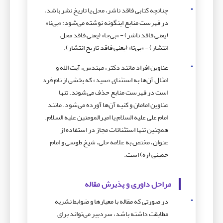
چنانچه کتابی فاقد ناشر، محل یا تاریخ نشر باشد،
در فهرست منابع اینگونه نوشته می‌شود: «بی‌نا»
(یعنی فاقد ناشر) - «بی‌جا» (یعنی فاقد محل
انتشار) - «بی‌تا» (یعنی فاقد تاریخ انتشار).
عناوین افراد مانند دکتر، مهندس، آیت الله و
امثال آن‌ها به استثنای «سید» که بخشی از نام فرد
است در فهرست منابع حذف می‌شوند. تنها
عناوین امامان و کنیه آن‌ها آورده می‌شود. مانند
امام علی علیه السلام یا امیرالمومنین علیه السلام.
همچنین تنها استثنائات مجاز در استفاده از
عنوان، مختص به علامه حلی، شیخ طوسی و امام
خمینی (ره) است.
مراحل داوری و پذیرش مقاله
در صورتی که مقاله با معیارها و ضوابط نشریه
مطابقت داشته باشد، سردبیر می‌تواند برای