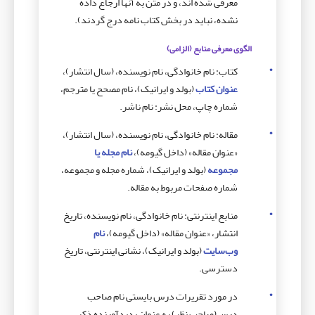
معرفی شده اند، و در متن به آنها ارجاع داده
نشده، نباید در بخش کتاب نامه درج گردند).
الگوی معرفی منابع (الزامی)
کتاب: نام خانوادگی، نام نویسنده، (سال انتشار)،
عنوان کتاب
(بولد و ایرانیک)، نام مصحح یا مترجم،
شماره چاپ، محل نشر: نام ناشر.
مقاله: نام خانوادگی، نام نویسنده، (سال انتشار)،
«عنوان مقاله» (داخل گیومه)،
نام مجله یا
مجموعه
(بولد و ایرانیک)، شماره مجله و مجموعه،
شماره صفحات مربوط به مقاله.
منابع اینترنتی: نام خانوادگی، نام نویسنده، تاریخ
انتشار، «عنوان مقاله» (داخل گیومه)،
نام
وب‌سایت
(بولد و ایرانیک)، نشانی اینترنتی، تاریخ
دسترسی.
در مورد تقریرات درس بایستی نام صاحب
درس(صاحب نظر) به عنوان پدیدآورنده ذکر