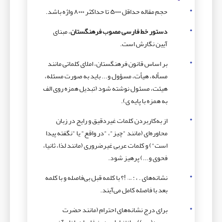
حجم مقاله حداقل ۵۰۰۰ تا حداکثر ۸۰۰۰ واژه باشد.
دستور خط فارسی مصوب فرهنگستان
، مبنای
آیین نگارش است.
بر اساس قانون فرهنگستان، املای کلماتی مانند
مسأله، هیأت، مسؤول و... باید به صورت مسئله،
هیئت، مسئول نوشته شود (تبدیل همزه روی الف
به همزه با پایه ی).
از به‌کاربردن کلمات غیردقیق و رایج در زبان
محاوره‌ای (مانند "چیز"، "در واقع" یا "نگفته پیدا
است") و کلمات عربی غیرضروری (مانند لذا، ثانیا،
فحوی و...) پرهیز شود.
نشانه‌های . ، : … !؟ با کلمه قبل بی‌فاصله و با کلمه
بعد با فاصله کامل می‌آیند.
برای درج نشانه‌های احترام (مانند حضرت