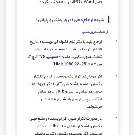
فایل Word یا JPG در سامانه ثبت گردد.
شیوه ارجاع‌دهی (درون‌متنی و پایانی)
ارجاعات درون‌متنی
ارجاع باید با ذکر (نام خانوادگی نویسنده، تاریخ
انتشار اثر، جلد و شماره صفحه) در داخل دو
کمانک صورت گیرد. مانند:
(حسینی، ۱۳۷۶، ج ۲،
ص ۸۳)؛ (25-22, 1980, Hick)
اگر دو یا چند اثر از یک نویسنده، تاریخ انتشار
یکسان داشته باشند، این آثار با ذکر حروف الف،
ب و...در منابع فارسی و a، b و... در منابع
انگلیسی پس از سال انتشار از هم متمایز
می‌شوند.
در صورت تکرار منبع، اگر نویسنده و منبع قبلی،
یکسان باشند از «
همان
» یا "Ibid" استفاده
می‌شود؛ اگر نویسنده یکسان و کتاب مختلف