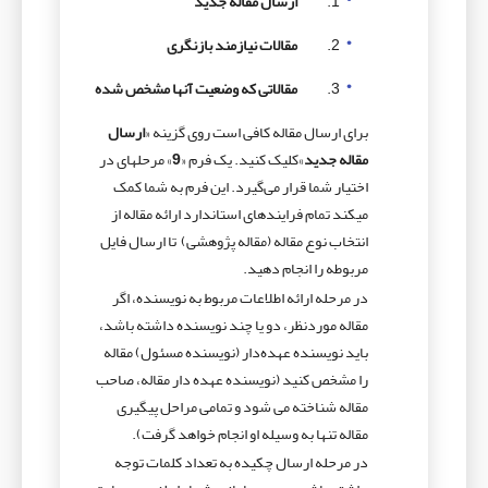
ارسال مقاله جدید
مقالات نیازمند بازنگری
مقالاتی که وضعیت آن
ها مشخص شده
برای ارسال مقاله کافی است روی گزینه «
ارسال
مقاله جدید
»کلیک کنید. یک فرم «
9
» مرحله­ای در
اختیار شما قرار می­‌گیرد. این فرم به شما کمک
می­کند تمام فرایند‌های استاندارد ارائه مقاله از
انتخاب نوع مقاله (مقاله پژوهشی) تا ارسال فایل
مربوطه را انجام دهید.
در مرحله ارائه اطلاعات مربوط به نویسنده، اگر
مقاله موردنظر، دو یا چند نویسنده داشته باشد،
باید نویسنده عهده‌دار (نویسنده مسئول) مقاله
را مشخص کنید (نویسنده عهده دار مقاله، صاحب
مقاله شناخته می شود و تمامی مراحل پیگیری
مقاله تنها به وسیله او انجام خواهد گرفت).
در مرحله ارسال چکیده به تعداد کلمات توجه