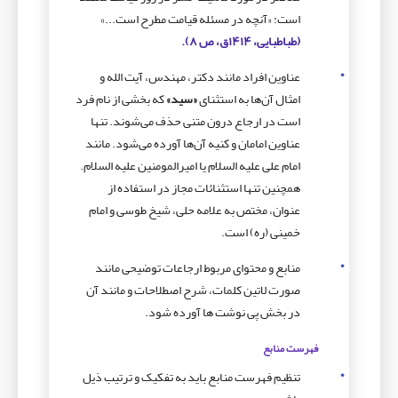
است: «آنچه در مسئله قیامت مطرح است...»
(طباطبایی، ۱۴۱۴ق، ص ۸).
عناوین افراد مانند دکتر، مهندس، آیت الله و
امثال آن‌ها به استثنای
«سید»
که بخشی از نام فرد
است در ارجاع‌ درون متنی حذف می‌شوند. تنها
عناوین امامان و کنیه آن‌ها آورده می‌شود. مانند
امام علی علیه السلام یا امیرالمومنین علیه السلام.
همچنین تنها استثنائات مجاز در استفاده از
عنوان، مختص به علامه حلی، شیخ طوسی و امام
خمینی (ره) است.
منابع و محتوای مربوط ارجاعات توضیحی مانند
صورت لاتین کلمات، شرح اصطلاحات و مانند آن
در بخش پی نوشت ها آورده شود.
فهرست منابع
تنظیم فهرست منابع باید به تفکیک و ترتیب ذیل