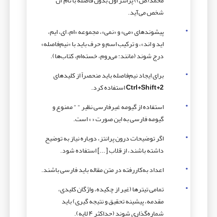
محمد(ص)) پرانتز اول بدون فاصله با نام آن
شخص می‌آید.
پیشوندهای «می» و «نمی»، مجموعه «ام، ای، ایم،
اید و اند»، و ترکیب اسم و حرف باید با «نیم‌فاصله»
درج شوند (مانند: می‌روم، خسته‌ام، کتاب‌ها).
برای ایجاد نیم‌فاصله باید منحصراً از کلیدهای
Ctrl+Shift+2
استفاده کرد.
استفاده از گیومه غیرفارسی نظیر " " ممنوع و
گیومه فارسی به این صورت « » است.
اگر توضیحات درون پرانتز، دوباره نیاز به توضیح
داشته باشند، از قلاب [ ...] استفاده شود.
اعداد به‌کاررفته در متن مقاله باید فارسی باشند.
تمامی تیترها (غیر از چکیده، واژگان کلیدی،
مقدمه، پیشینه تحقیق و نتیجه گیری) باید
شماره‌گذاری شوند (حداکثر ۴ لایه).