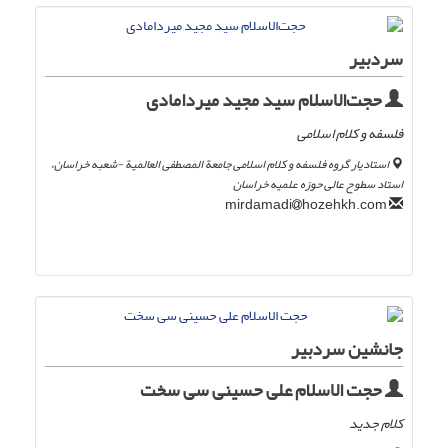
سردبیر
حجت‌الاسلام سید مجید میردامادی
فلسفه و کلام اسلامی
استادیار گروه فلسفه و کلام اسلامی جامعة المصطفی العالمیة -شعبه خراسان،
استاد سطوح عالی حوزه علمیه خراسان
hozehkh.com
mirdamadi
جانشین سردبیر
حجت الاسلام علی حسینی سی سخت
کلام جدید