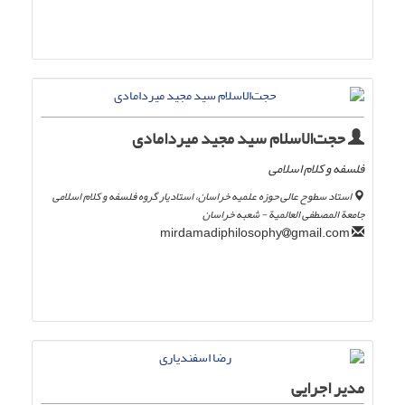
حجت‌الاسلام سید مجید میردامادی
فلسفه و کلام اسلامی
استاد سطوح عالی حوزه علمیه خراسان، استادیار گروه فلسفه و کلام اسلامی
جامعة المصطفی العالمیة - شعبه خراسان
gmail.com
mirdamadiphilosophy
مدیر اجرایی