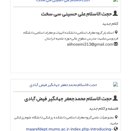
حجت الاسلام علی حسینی سی سخت
کلام جدید
استادیار گروه معارف اسلامی دانشکده الهیات و معارف اسلامی دانشگاه
فردوسی مشهد؛ مدرس سطوح عالی حوزه علمیه خراسان
gmail.com
alihoseini313
حجت الاسلام محمدجعفر جهانگیر فیض آبادی
فلسفه و کلام جدید
عضو هیأت علمی گروه معارف اسلامی دانشکده پزشکی دانشگاه علوم پزشکی
مشهد
maarefdept.mums.ac.ir/index.php/introducing-