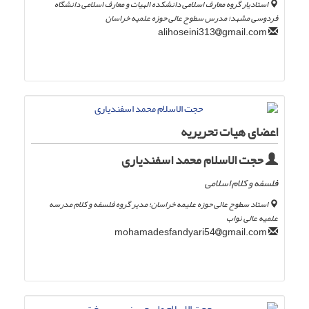
استادیار گروه معارف اسلامی دانشکده الهیات و معارف اسلامی دانشگاه
فردوسی مشهد؛ مدرس سطوح عالی حوزه علمیه خراسان
gmail.com
alihoseini313
اعضای هیات تحریریه
حجت الاسلام محمد اسفندیاری
فلسفه و کلام اسلامی
استاد سطوح عالی حوزه علیمه خراسان؛ مدیر گروه فلسفه و کلام مدرسه
علمیه عالی نواب
gmail.com
mohamadesfandyari54