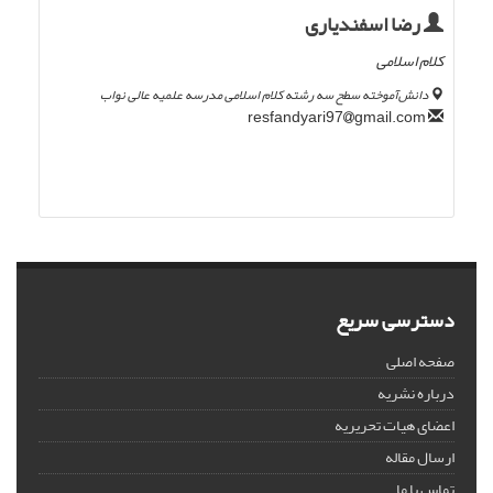
رضا اسفندیاری
کلام اسلامی
دانش‌آموخته سطح سه رشته کلام اسلامی مدرسه علمیه عالی نواب
gmail.com
resfandyari97
دسترسی سریع
صفحه اصلی
درباره نشریه
اعضای هیات تحریریه
ارسال مقاله
تماس با ما