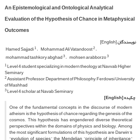
An Epistemological and Ontological Analytical
Evaluation of the Hypothesis of Chance in Metaphysical
Outcomes
نویسندگان
[English]
1
2
Hamed Sajjadi
Mohammad Ali Vatandoost
3
3
mohammad tashkory abghad
mohsen arabborzo
1
Level 4 student specializing in modern theology at Navvab Higher
Seminary
2
Assistant Professor, Department of Philosophy, Ferdowsi University
of Mashhad
3
Level 4 scholar at Navab Seminary
چکیده
[English]
One of the fundamental concepts in the discourse of modern
atheism is the hypothesis of chance regarding the genesis of the
cosmos. This hypothesis has engendered diverse theoretical
perspectives within the domains of physics and biology. Among
the most significant formulations of this hypothesis are Darwin’s
“evolution of species,” the Mendelian “principle of inheritance,”