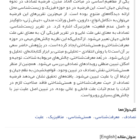
یکی از مفاهیم اساسی در مباحث الحاد مدرن، فرضیه تصادف در نحوه
پیدایش جهان است. این فرضیه در دو حوزه فیزیک و زیست‌شناسی محل
ارائه دیدگاه‌های متنوع بوده است. از مهم‌ترین تقریرهای این فرضیه
می‌توان به «تکامل انواع» داروین، «اصل وراثت» مندلی، «جهش ژنی» داوکینز
و «اصل عدم قطعیت» هایزنبرگ اشاره کرد. در تقریر زیست‌شناسی،
تصادف به معنای نفی علت غایی و در تقریر فیزیکی آن، به معنای نفی علت
فاعلی جهان تعبیر می‌شود. ازآنجایی‌که این نظریه چالش‌های مهمی در حوزه
معرفت‌شناختی و هستی‌شناختی ایجاد کرده است، در پژوهش حاضر سعی
بر آن است تا با روش انتقادی - تحلیلی و مبتنی بر ابزار کتابخانه‌ای، تحلیل و
ارزیابی شود. در بُعد معرفت‌شناختی، چالش‌های مربوط به شناخت، توجیه و
امکان تبیین منطقی رویدادهای تصادفی بررسی می‌شود. همچنین از منظر
هستی‌شناختی نقش تصادف در تبیین وجود، قوام‌بخشیدن به نظم جهان و
ارتباط آن با علیت تبیین می‌شود. یافته‌های تحقیق نشان می‌دهد فرضیه
تصادف از حیث معرفت‌شناختی و هستی‌شناختی فاقد صلاحیت لازم در
اثبات یا عدم اثبات علت فاعلی و غائی بوده، در تبیین اصل علیت نیز با
چالش‌های بسیاری روبرو است.
کلیدواژه‌ها
تصادف
معرفت‌شناسی
هستی‌شناسی
متافیزیک
علیت
عنوان مقاله
[English]