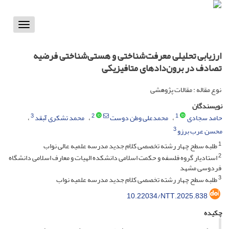
Toggle
vigation
ارزیابی تحلیلی معرفت‌شناختی و هستی‌شناختی فرضیه
تصادف در برون‌دادهای متافیزیکی
نوع مقاله : مقالات پژوهشی
نویسندگان
3
2
1
حامد سجادی
محمدعلی وطن دوست
محمد تشکری آّبقد
3
محسن عرب برزو
1
طلبه سطح چهار رشته تخصصی کلام جدید مدرسه علمیه عالی نواب
2
استادیار گروه فلسفه و حکمت اسلامی دانشکده الهیات و معارف اسلامی دانشگاه
فردوسی مشهد
3
طلبه سطح چهار رشته تخصصی کلام جدید مدرسه علمیه نواب
10.22034/NTT.2025.838
چکیده