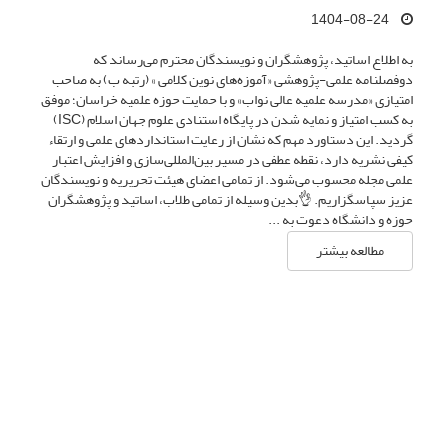
1404-08-24
به اطلاع اساتید، پژوهشگران و نویسندگان محترم می‌رساند که
دوفصلنامه علمی-پژوهشی «آموزه‌های نوین کلامی » (رتبه ب) به صاحب
امتیازی «مدرسه علمیه عالی نواب» و با حمایت حوزه علمیه خراسان؛ موفق
به کسب امتیاز و نمایه شدن در پایگاه استنادی علوم جهان اسلام (ISC)
گردید. این دستاورد مهم که نشان از رعایت استانداردهای علمی و ارتقاء
کیفی نشریه دارد، نقطه عطفی در مسیر بین‌المللی‌سازی و افزایش اعتبار
علمی مجله محسوب می‌شود. از تمامی اعضای هیئت تحریریه و نویسندگان
عزیز سپاسگزاریم. 👌بدین وسیله از تمامی طلاب، اساتید و پژوهشگران
حوزه و دانشگاه دعوت به ...
مطالعه بیشتر