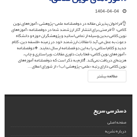
1404-04-04
👌فراخوان پذیرش مقاله در دوفصلنامه علمی-پژوهشی «آموزه‌های نوین
کلامی» 💠فرصتی برای انتشار آثار ارزشمند شما در دوفصلنامه «آموزه‌های
نوین کلامی»بدین وسیله از تمامی اساتید و پژوهشگران حوزه و دانشگاه
دعوت به عمل می آید تا مقالات ارزشمند خود در زمینه «فلسفه دین، کلام
جدید و کلام اسلامی» را به این دو فصلنامه ارسال نمایند. ➕دوفصلنامه
«آموزه‌های نوین کلامی» فعلا بابت داوری مقالات، ویراستاری و چاپ،
هزینه‌ای دریافت نمی‌کند. ❗️لازم به ذکر است که دوفصلنامه آموزه‌های
نوین کلامی دارای رتبه «علمی-پژوهشی (ب) » از شورای اعطای ...
مطالعه بیشتر
دسترسی سریع
صفحه اصلی
درباره نشریه