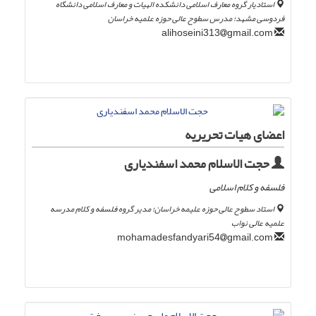
استادیار گروه معارف اسلامی دانشکده الهیات و معارف اسلامی دانشگاه
فردوسی مشهد؛ مدرس سطوح عالی حوزه علمیه خراسان
gmail.com
alihoseini313
اعضای هیات تحریریه
حجت الاسلام محمد اسفندیاری
فلسفه و کلام اسلامی
استاد سطوح عالی حوزه علیمه خراسان؛ مدیر گروه فلسفه و کلام مدرسه
علمیه عالی نواب
gmail.com
mohamadesfandyari54