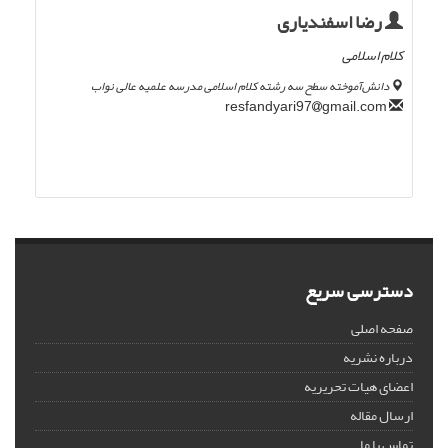
رضا اسفندیاری
کلام اسلامی
دانش‌آموخته سطح سه رشته کلام اسلامی مدرسه علمیه عالی نواب
gmail.com
resfandyari97
دسترسی سریع
صفحه اصلی
درباره نشریه
اعضای هیات تحریریه
ارسال مقاله
تماس با ما