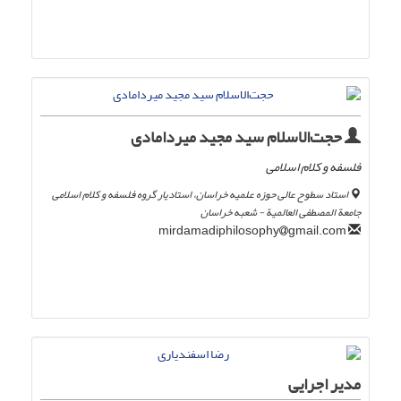
حجت‌الاسلام سید مجید میردامادی
فلسفه و کلام اسلامی
استاد سطوح عالی حوزه علمیه خراسان، استادیار گروه فلسفه و کلام اسلامی
جامعة المصطفی العالمیة - شعبه خراسان
gmail.com
mirdamadiphilosophy
مدیر اجرایی