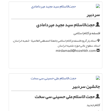
سردبیر
حجت‌الاسلام سید مجید میردامادی
فلسفه و کلام اسلامی
استادیار گروه فلسفه و کلام اسلامی جامعة المصطفی العالمیة -شعبه خراسان،
استاد سطوح عالی حوزه علمیه خراسان
hozehkh.com
mirdamadi
جانشین سردبیر
حجت الاسلام علی حسینی سی سخت
کلام جدید