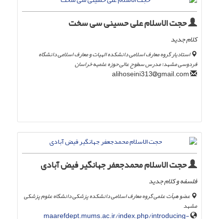
حجت الاسلام علی حسینی سی سخت
کلام جدید
استادیار گروه معارف اسلامی دانشکده الهیات و معارف اسلامی دانشگاه
فردوسی مشهد؛ مدرس سطوح عالی حوزه علمیه خراسان
gmail.com
alihoseini313
حجت الاسلام محمدجعفر جهانگیر فیض آبادی
فلسفه و کلام جدید
عضو هیأت علمی گروه معارف اسلامی دانشکده پزشکی دانشگاه علوم پزشکی
مشهد
maarefdept.mums.ac.ir/index.php/introducing-