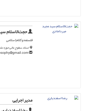
حجت‌الاسلام سید
فلسفه و کلام اسلامی
استاد سطوح عالی حوزه علم
gmail.com
mirdamadiphilosophy
مدیر اجرایی
رضا اسفندیاری