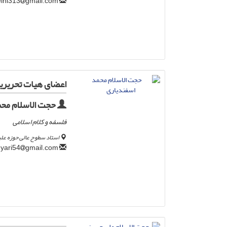
gmail.com
alihoseini313
اعضای هیات تحریری
حجت الاسلام محم
فلسفه و کلام اسلامی
استاد سطوح عالی حوزه علی
gmail.com
mohamadesfandyari54