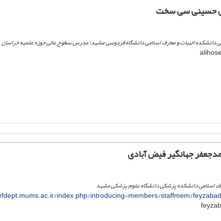
لی حسینی سی سخت
امی دانشکده الهیات و معارف اسلامی دانشگاه فردوسی مشهد؛ مدرس سطوح عالی حوزه علمیه خراسان
دجعفر جهانگیر فیض آبادی
رف اسلامی دانشکده پزشکی دانشگاه علوم پزشکی مشهد
fdept.mums.ac.ir/index.php/introducing-members/staffmem/feyzab