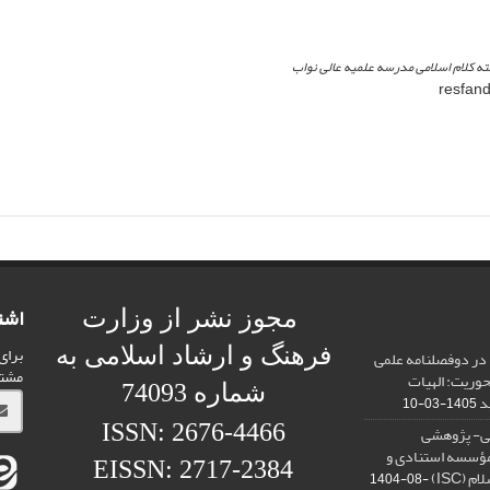
 کلام اسلامی مدرسه علمیه عالی نواب
اشت
مجوز نشر از وزارت
برای
فرهنگ و ارشاد اسلامی به
 در دوفصلنامه علمی
مشت
محوریت: الهیات
شماره 74093
د
1405-03-10
ISSN: 2676-4466
می- پژوهشی
رمؤسسه استنادی و
EISSN: 2717-2384
(ISC)
1404-08-