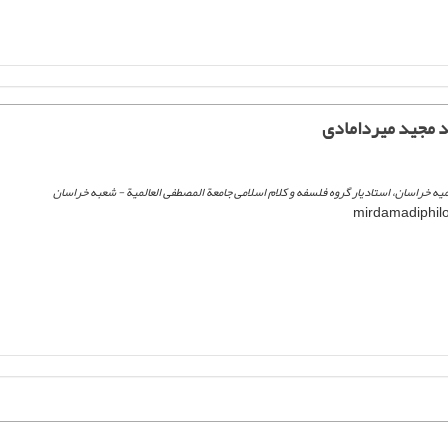
 مجید میردامادی
یه خراسان، استادیار گروه فلسفه و کلام اسلامی جامعة المصطفی العالمیة - شعبه خراسان