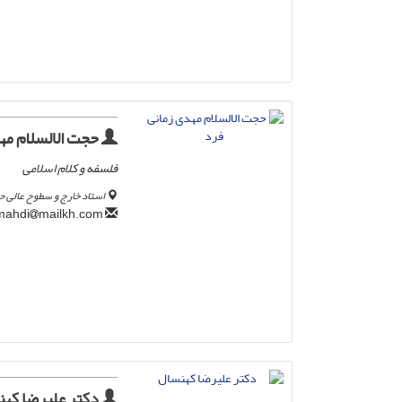
حجت الالسلام مه
فلسفه و کلام اسلامی
استاد خارج و سطوح عالی ح
mailkh.com
zamani.mahdi
دکتر علیرضا که