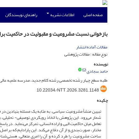
صفحه اصلی
اطلاعات نشریه
راهنمای نویسندگان
بازخوانی نسبت مشروعیت و مقبولیت در حاکمیت برای 
مقالات آماده انتشار
نوع مقاله : مقالات پژوهشی
نویسنده
حامد سجادی
طلبه سطح چهار رشته تخصصی رشته کلام جدید، مدرسه علمیه عالی ن
10.22034/NTT.2026.3281.1148
چکیده
تبیین منشأ مشروعیت سیاسی، به مثابه یک مسئله‌ بنیادین در
شمار می‌رود. این پژوهش با اتخاذ رویکردی توصیفی- تحلیلی، به
تعامل میان حاکمیت الهی و اراده انسانی، تمرکز می‌نماید. در پا
مختار، صورت‌بندی و از آن دفاع می‌کند. این پارادایم که بر 
ساحت مشروعیت را طرد کرده و آن را امری متعالی، هستی‌شناخت