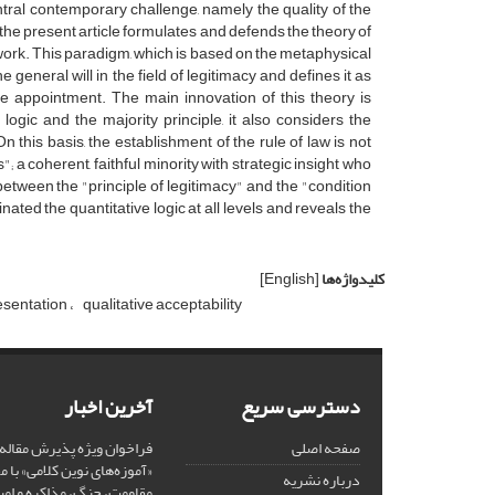
tral contemporary challenge, namely the quality of the
 the present article formulates and defends the theory of
work. This paradigm, which is based on the metaphysical
e general will in the field of legitimacy and defines it as
ne appointment. The main innovation of this theory is
 logic and the majority principle, it also considers the
 this basis, the establishment of the rule of law is not
; a coherent, faithful minority with strategic insight who
y between the "principle of legitimacy" and the "condition
ated the quantitative logic at all levels and reveals the
کلیدواژه‌ها
[English]
resentation
qualitative acceptability
دسترسی سریع
آخرین اخبار
صفحه اصلی
فراخوان ویژه پذیرش مقاله
«آموزه‌های نوین کلامی» با 
درباره نشریه
مقاومت، جنگ، مذاکره و امی