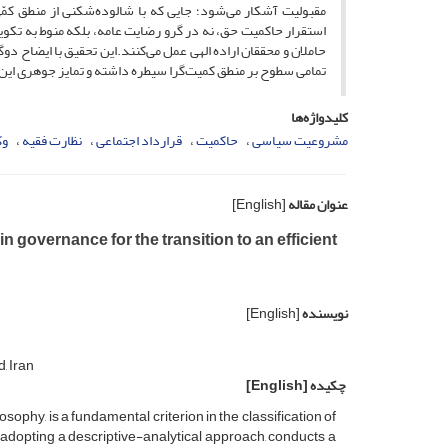
مقبولیت آشکار می‌شود؛ جایی که با شالوده‌شکنی از منطق کمّی‌
استقرار حاکمیت حق، نه در گرو رضایت عامه، بلکه منوط به تک
حاملان و محققان اراده الهی عمل می‌کنند.این تحقیق با ایضاح د
تمامی سطوح بر منطق کمیت‌گرا سیطره داشته و تمایز جوهری این ال
کلیدواژه‌ها
مشروعیت سیاسی
حاکمیت
قرارداد اجتماعی
نظارت فقیه
وک
عنوان مقاله
[English]
 governance for the transition to an efficient
نویسنده
[English]
, Iran
چکیده
[English]
losophy, is a fundamental criterion in the classification of
adopting a descriptive-analytical approach, conducts a