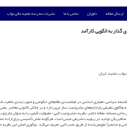
ارسال مقاله
داوران
تماس با ما
نشریات مدرسه علمیه عالی نواب
گذار به الگویی کارآمد
واب، مشهد، ایران
 فلسفه سیاسی، معیاری اساسی در طبقه‌بندی نظام‌های حکومتی و صورت‌بندی ماهیت ق
 واکاوی تطبیقی پارادایم‌های مشروعیت ‌ساز می‌پردازد و بر چالش کانونی معاصر، یعنی
سخ به این مسئله، مقاله حاضر، نظریه «مشروعیت الهی- مقبولیت کیفی» را به عنوان چارچوب
اصل متافیزیکی توحید در ربوبیت تشریعی مبتنی است، هرگونه نقش تأسیسی برای اراده عم
ی و منحصراً تفویض‌شده از طریق نصب الهی تعریف می‌کند. نوآوری اصلی این نظریه د