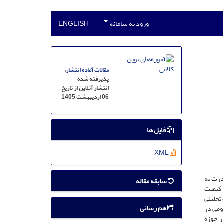
ورود به سامانه
ENGLISH
مقالات آماده انتشار
،
پذیرفته شده
انتشار آنلاین از تاریخ
06 اردیبهشت 1405
فایل ها
XML
درت به
سابقه مقاله
 کیفیت
 تحلیلی
هم رسانی
ومی در
ر حوزه