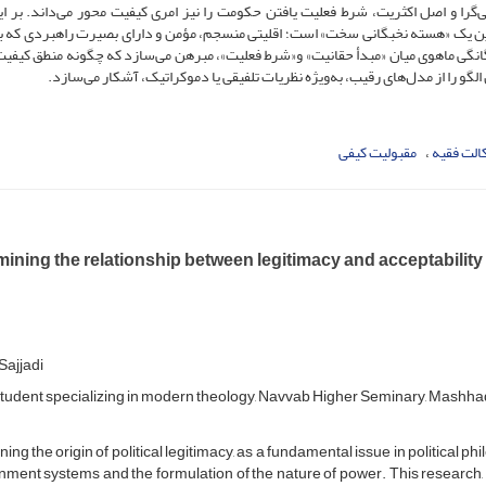
گرا و اصل اکثریت، شرط فعلیت یافتن حکومت را نیز امری کیفیت ‌محور می‌داند. بر این
وین یک «هسته نخبگانی سخت» است؛ اقلیتی منسجم، مؤمن و دارای بصیرت راهبردی که به
وگانگی ماهوی میان «مبدأ حقانیت» و«شرط فعلیت»، مبرهن می‌سازد که چگونه منطق کیفیت‌
گو را از مدل‌های رقیب، به‌ویژه نظریات تلفیقی یا دموکراتیک، آشکار می‌سازد.
الت فقیه
مقبولیت کیفی
ning the relationship between legitimacy and acceptability in
ajjadi
student specializing in modern theology, Navvab Higher Seminary, Mashhad
ning the origin of political legitimacy, as a fundamental issue in political phi
ment systems and the formulation of the nature of power. This research, 