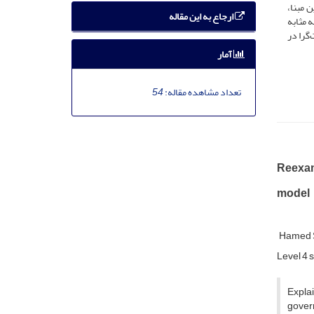
 مبنا،
ارجاع به این مقاله
 مثابه
گرا در
آمار
تعداد مشاهده مقاله:
54
Reexami
model
Hamed S
Level 4 
Explai
govern