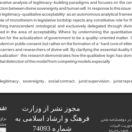
ative analysis of legitimacy-building paradigms and focuses on the cen
ction between divine sovereignty and human will. In response to this issue,
e legitimacy-qualitative acceptability” as an autonomous analytical frame
ple of monotheism in legislative lordship, rejects any constitutive role for th
hing transcendent, ontological, and exclusively delegated through divi
ed in the area of ​​acceptability; Where, by undermining the quantitative
ion for the actualization of government to be a quality-oriented matter. On
ent on public consent, but rather on the formation of a "hard core of elites"
 carriers and researchers of divine will. By clarifying the essential dualit
tualization", this research demonstrates how the qualitative logic has domin
ial distinction of this model from competing models, especially
l legitimacy
sovereignty
social contract
jurist supervision
jurist rep
اشت
مجوز نشر از وزارت
برای
فرهنگ و ارشاد اسلامی به
 در دوفصلنامه علمی
مشت
محوریت: الهیات
شماره 74093
د
1405-03-10