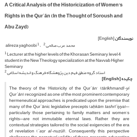
A Critical Analysis of the Historicization of Women’s
Rights in the Qurʾān (In the Thought of Soroush and
Abu Zayd)
نویسندگان
[English]
1
2
محمد عرب صالحی
alireza yaghoobi
1
Lecturer at the higher levels of the Khorasan Seminary, level 4
student in the New Theology specialization at the Navvab Higher
Seminary
2
استاد گروه منطق فهم دین پژوهشگاه فرهنگ و اندیشه اسلامی
چکیده
[English]
The theory of the ‘Historicity of the Qurʾān’ (
t
ā
r
ī
khmand
ī
-yi
Qur
ʾā
n
), recognized as one of the most prominent contemporary
hermeneutical approaches, is predicated upon the premise that
many of the Qurʾānic legislative precepts (
a
ḥ
k
ā
m tashr
īʿ
iyya
)—
particularly those pertaining to family matters and women’s
rights—are not immutable, eternal laws. Rather, they are
contextual strategies tailored to the social exigencies of the era
of revelation (
ʿ
a
ṣ
r al-nuz
ū
l
). Consequently, this perspective