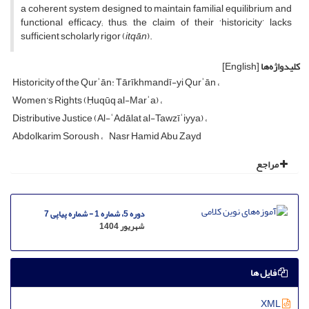
a coherent system designed to maintain familial equilibrium and
functional efficacy; thus, the claim of their ‘historicity’ lacks
sufficient scholarly rigor (
itq
ā
n
).
کلیدواژه‌ها
[English]
Historicity of the Qurʾān: Tārīkhmandī-yi Qurʾān
Women’s Rights (Ḥuqūq al-Marʾa)
Distributive Justice (Al-ʿAdālat al-Tawzīʿiyya)
Abdolkarim Soroush
Nasr Hamid Abu Zayd
مراجع
دوره 5، شماره 1 - شماره پیاپی 7
شهریور 1404
فایل ها
XML