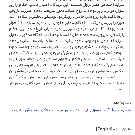
شرایط اجتماعی عصر نزول هستند. این دیدگاه، اعتبار دائمی احکام را زیر
سؤال می‌برد و بر توجه به روح عدالت‌محور شریعت به‌جای صورت تاریخی
آن‌ها تأکید دارد. پژوهش حاضر با رویکردی توصیفی ـ تحلیلی و انتقادی، سه
حوزه را بررسی می‌کند: ۱. احکام متمایز حقوقی (ارث، دیه، شهادت) ۲. جواز
تعدد زوجات ۳. قوامیت مرد و نشوز زن. طرف‌داران تاریخ‌مندی، این احکام
را پاسخی تدریجی به جامعه جاهلی دانسته و معتقدند احکام مذکور با تحول
شرایط اجتماعی، موضوعیت خود را ازدست‌داده‌اند. یافته‌ها نشان می‌دهد
رویکرد تاریخ‌گرا، با دشواری‌های روش‌شناختی و تفسیری مواجه است: اولاً
شواهد کافی درون‌متنی ندارد و پیش‌فرض‌های مدرن را بر قرآن تحمیل
می‌کند؛ ثانیاً منطق سیستمی حاکم بر حقوق اسلامی و اصل عدالت توزیعی را
نادیده می‌گیرد؛ ثالثاً حکمت‌های پایدار جامعه‌شناختی و روان‌شناختی این
احکام را به عوامل تاریخی تقلیل می‌دهد. در نهایت، نتیجه این پژوهش این
است که احکام مذکور مبتنی بر نظامی منسجم برای حفظ توازن و کارآمدی
خانواده هستند و ادعای تاریخ‌مندی آن‌ها از اتقان علمی کافی برخوردار
نیست.
کلیدواژه‌ها
تاریخ‌مندی قرآن
حقوق زنان
عدالت توزیعی
عبدالکریم سروش
ابوزید
عنوان مقاله
[English]