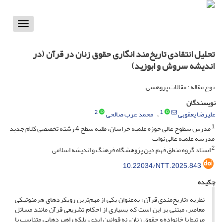
Toggle
vigation
تحلیل انتقادی تاریخ‌مند انگاری حقوق زنان در قرآن (در
اندیشه سروش و ابوزید)
نوع مقاله : مقالات پژوهشی
نویسندگان
2
1
علیرضا یعقوبی
محمد عرب صالحی
1
مدرس سطوح عالی حوزه علمیه خراسان، طلبه سطح 4 رشته تخصصی کلام جدید
مدرسه علمیه عالی نواب
2
استاد گروه منطق فهم دین پژوهشگاه فرهنگ و اندیشه اسلامی
10.22034/NTT.2025.843
چکیده
نظریه «تاریخ‌مندی قرآن» به‌عنوان یکی از مهم‌ترین رویکردهای هرمنوتیکی
معاصر، مبتنی بر این است که بسیاری از احکام تشریعی قرآن مانند مسائل
مرتبط با خانواده و حقوق زنان، نه قوانین ابدی، بلکه راهبردهایی متناسب با