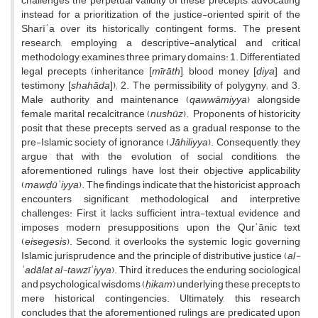
challenges the perpetual validity of these precepts, advocating
instead for a prioritization of the justice-oriented spirit of the
Sharīʿa over its historically contingent forms. The present
research, employing a descriptive-analytical and critical
methodology, examines three primary domains: 1. Differentiated
legal precepts (inheritance [
m
ī
r
ā
th
], blood money [
diya
], and
testimony [
shah
ā
da
]); 2. The permissibility of polygyny; and 3.
Male authority and maintenance (
qaww
ā
miyya
) alongside
female marital recalcitrance (
nush
ū
z
). Proponents of historicity
posit that these precepts served as a gradual response to the
pre-Islamic society of ignorance (
J
ā
hiliyya
). Consequently, they
argue that with the evolution of social conditions, the
aforementioned rulings have lost their objective applicability
(
maw
ḍūʿ
iyya
). The findings indicate that the historicist approach
encounters significant methodological and interpretive
challenges: First, it lacks sufficient intra-textual evidence and
imposes modern presuppositions upon the Qurʾānic text
(
eisegesis
). Second, it overlooks the systemic logic governing
Islamic jurisprudence and the principle of distributive justice (
al-
ʿ
ad
ā
lat al-tawz
īʿ
iyya
). Third, it reduces the enduring sociological
and psychological wisdoms (
ḥ
ikam
) underlying these precepts to
mere historical contingencies. Ultimately, this research
concludes that the aforementioned rulings are predicated upon