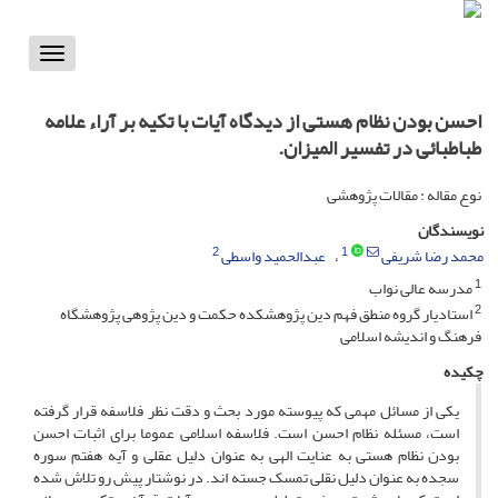
Toggle
vigation
احسن بودن نظام هستی از دیدگاه آیات با تکیه بر آراء علامه
طباطبائی در تفسیر المیزان.
نوع مقاله : مقالات پژوهشی
نویسندگان
2
1
محمد رضا شریفی
عبدالحمید واسطی
1
مدرسه عالی نواب
2
استادیار گروه منطق فهم دین پژوهشکده حکمت و دین پژوهی پژوهشگاه
فرهنگ و اندیشه اسلامی
چکیده
یکی از مسائل مهمی که پیوسته مورد بحث و دقت نظر فلاسفه قرار گرفته
است، مسئله نظام احسن است. فلاسفه اسلامی عموما برای اثبات احسن
بودن نظام هستی به عنایت الهی به عنوان دلیل عقلی و آیه هفتم سوره
سجده به عنوان دلیل نقلی تمسک جسته اند. در نوشتار پیش رو تلاش شده