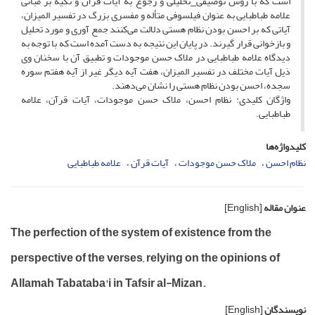
است که با روش توصیفی_تحلیلی و رجوع به آیات قرآن و تکیه بر مبانی
علامه طباطبایی به عنوان فیلسوفی متأله و مفسری بزرگ در تفسیر المیزان،
آیاتی که بر احسن بودن نظام هستی دلالت می‌کنند جمع آوری و مورد تحلیل
و بازخوانی قرار گیرند. در پایان این نتیجه به دست آمده است که با توجه به
دیدگاه علامه طباطبایی در ملاک حسن موجودات و تطبیق آن با سخنان وی
ذیل آیات مختلف در تفسیر المیزان، هفت آیه دیگر غیر از آیه هفتم سوره
سجده، احسن بودن نظام هستی را نشان می‌دهند.
واژگان کلیدی: نظام احسن، ملاک حسن موجودات، آیات قرآن، علامه
طباطبایی.
کلیدواژه‌ها
نظام احسن
ملاک حسن موجودات
آیات قرآن
علامه طباطبایی
عنوان مقاله
[English]
The perfection of the system of existence from the
perspective of the verses, relying on the opinions of
Allamah Tabataba'i in Tafsir al-Mizan.
نویسندگان
[English]