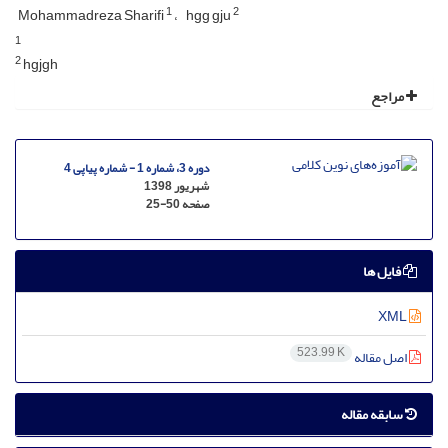
1
2
Mohammadreza Sharifi
hgg gju
1
2
hgjgh
مراجع
دوره 3، شماره 1 - شماره پیاپی 4
شهریور 1398
صفحه
25-50
فایل ها
XML
523.99 K
اصل مقاله
سابقه مقاله