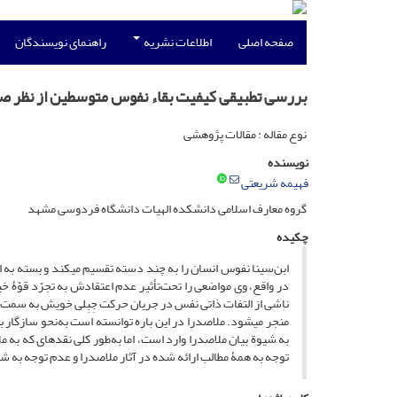
صفحه اصلی
اطلاعات نشریه
راهنمای نویسندگان
بررسی تطبیقی کیفیت بقاء نفوس متوسطین از نظر صدر
نوع مقاله : مقالات پژوهشی
نویسنده
فهیمه شریعتی
گروه معارف اسلامی دانشکده الهیات دانشگاه فردوسی مشهد
چکیده
ابن‌سینا نفوس انسان را به چند دسته تقسیم می­کند و بسته به ا
در واقع، وی مواضعی را تحت‌تأثیر عدم اعتقادش به تجرّد قوّۀ خی
ناشی از التفات ذاتی نفس در جریان حرکت جِبِلی خویش به سمت 
منجر می­شود. ملاصدرا در این باره توانسته است به‌نحو سازگار
به شیوة بیان ملاصدرا وارد است، اما به‌طور کلی نقدهای که ب
توجه به همۀ مطالب ارائه شده در آثار ملاصدرا و عدم توجه به 