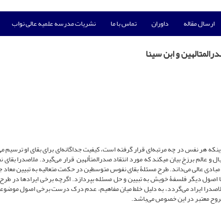
ارسال مقاله
داوران
تماس با ما
نشریات مدرسه علمیه عالی نواب
المتالهین و ابن سینا
ینکه هر نفس در چه مرتبه‌ای قرار گرفته است، کیفیت جداگانه‌ای برای بقای او ترسیم می‌
ال و عالم برزخ بیان می­کند که مورد انتقاد صدرالمتألهین قرار می‌گیرد. ملاصدرا بقای 
مبادی عالی می‌داند. طرح مسئلۀ بقای نفوس متوسطین در حکمت متعالیه به تبیین معاد 
 با اصول دیگر فلسفۀ خویش به تبیین و حل مسئله بپردازد. اگرچه برخی ایرادها در طرح
ه ملاصدرا ایراد می‌گردد، به دلیل خلط میان مفاهیم، عدم درک درست برخی اصول موضوع
شروح معتبر در این خصوص می‌باشد.