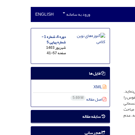
ورود به سامانه
ENGLISH
دوره 4، شماره 1 -
شماره پیاپی 5
شهریور 1403
صفحه
41-57
فایل ها
XML
نماید.
نفوس را
5.69 M
اصل مقاله
جسمانی
 مباحث
ه، عدم
سابقه مقاله
هم رسانی