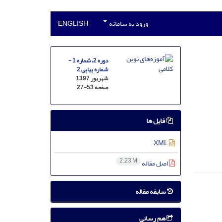
ورود به سامانه
ENGLISH
دوره 2، شماره 1 -
شماره پیاپی 2
شهریور 1397
صفحه
27-53
فایل ها
XML
2.23 M
اصل مقاله
سابقه مقاله
هم رسانی