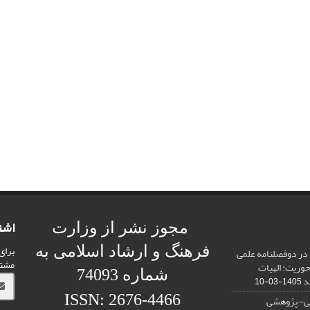
اشت
مجوز نشر از وزارت
برای
فرهنگ و ارشاد اسلامی به
 در دوفصلنامه علمی
مشت
محوریت: الهیات
شماره 74093
د
1405-03-10
ISSN: 2676-4466
می- پژوهشی