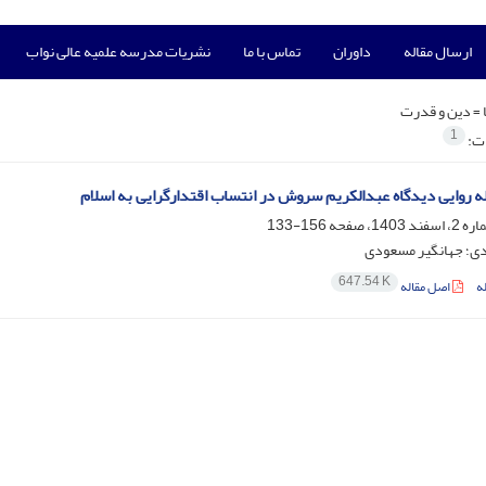
ارسال مقاله
داوران
تماس با ما
نشریات مدرسه علمیه عالی نواب
 =
دین و قدرت
1
ات:
ه روایی دیدگاه عبدالکریم سروش در انتساب اقتدارگرایی به اسلام
156-133
ی؛ جهانگیر مسعودی
647.54 K
ه
اصل مقاله