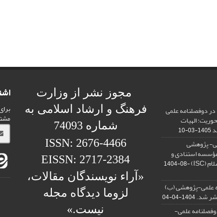
اشت
مجوز نشر از وزارت
برای
فرهنگ و ارشاد اسلامی به
 در دوفصلنامه علمی
مشت
محوریت: الهیات
شماره 74093
د
1405-03-10
ISSN: 2676-4466
می- پژوهشی
رمؤسسه استنادی و
EISSN: 2717-2384
(ISC)
1404-08-
«آراء نویسندگان مقالات،
 علمی-پژوهشی (ب)
لزوما دیدگاه مجله
تشر شد.
1404-04-04
نیست.»
وفصلنامه علمی-